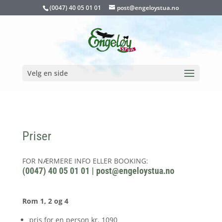
(0047) 40 05 01 01
post@engeloystua.no
Velg en side
Priser
FOR NÆRMERE INFO ELLER BOOKING:
(0047) 40 05 01 01 | post@engeloystua.no
Rom 1, 2 og 4
pris for en person kr. 1090